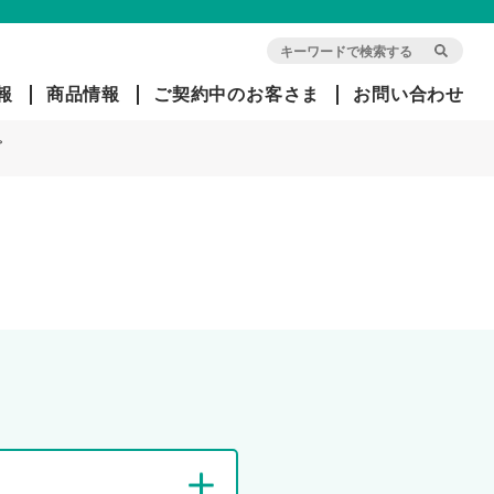
報
商品情報
ご契約中のお客さま
お問い合わせ
プ
会
団
旧イ
社
体
オ
概
信
ン・
要
用
アリ
生
アン
命
ツ生
経
保
命で
営
険
ご契
方
約中
針
のお
客さ
ま
社
長