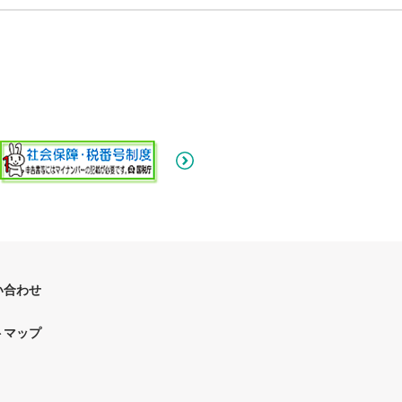
ィ
経
営
い合わせ
トマップ