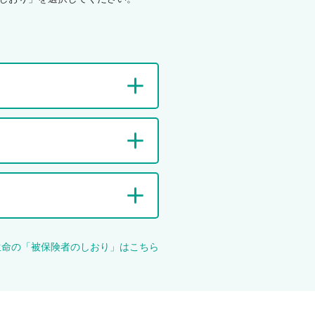
メ
旧
ッ
ア
セ
リ
ー
ア
ジ
ン
ツ
生
R・
命
業績
で
のご
ご
案内
契
約
中
の
お
生命の「被保険者のしおり」はこちら
お
客
客
さ
さ
ま
ま
志