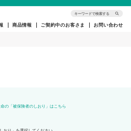
報
商品情報
ご契約中のお客さま
お問い合わせ
会
団
旧イ
社
体
オ
概
信
ン・
要
用
アリ
生
アン
命
ツ生
経
保
命で
営
険
ご契
方
約中
針
のお
生命の「被保険者のしおり」はこちら
客さ
ま
社
長
しおり」を選択してください。