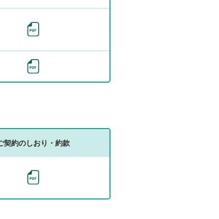
等
各
種
制
度
等
サ
ご契約のしおり・約款
ス
テ
イ
ナ
ビ
リ
テ