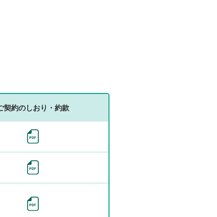
向
の
業
務
運
営
に
向
け
ご契約のしおり・約款
た
取
組
み
各
種
方
針