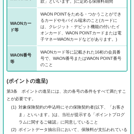
款」といいます。)に定める保険料期間
WAON POINTをためる・つかうことができ
るカードやモバイル端末のこと(カードに
WAONカー
は、クレジット・デビット機能の付いたイ
ド等
オンカード、WAON POINTカードまたは電
子マネーWAONカードなどがあります。)
WAONカード等に記載された16桁の会員番
WAON番号
号で、WAON番号またはWAON POINT番号
等
のこと
(ポイントの進呈)
第3条 ポイントの進呈には、次の各号の条件をすべて満たすこ
とが必要です。
(1)
対象保険契約の申込時にその保険契約者(以下、「お客さ
ま」といいます。)は、当社が提示する「ポイントプログ
ラムに関するご確認」に同意していること
(2)
ポイントデータ抽出日において、保険料が支払われている