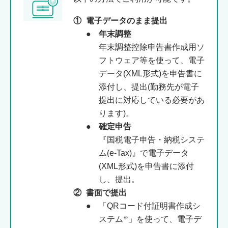
①
電子データのまま提出
●
年末調整
年末調整控除申告書作成用ソ
フトウェア等を使って、電子
データ(XML形式)を申告書に
添付し、提出(勤務先が電子
提出に対応している必要があ
ります)。
●
確定申告
『国税電子申告・納税システ
ム(e-Tax)』で電子データ
(XML形式)を申告書に添付
し、提出。
②
書面で提出
「QRコード付証明書作成シ
※
ステム
」を使って、電子デ