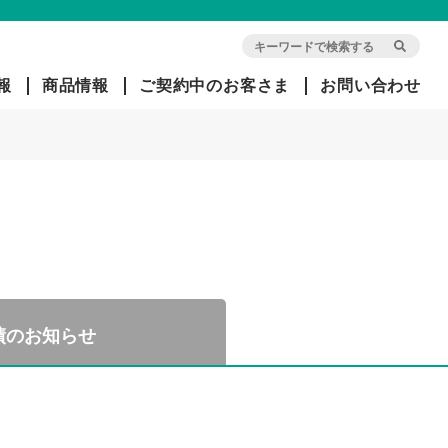
報
商品情報
ご契約中のお客さま
お問い合わせ
会
団
旧イ
社
体
オ
概
信
ン・
要
用
アリ
生
アン
命
ツ生
経
保
命で
営
険
ご契
方
約中
績のお知らせ
針
のお
客さ
ま
社
長