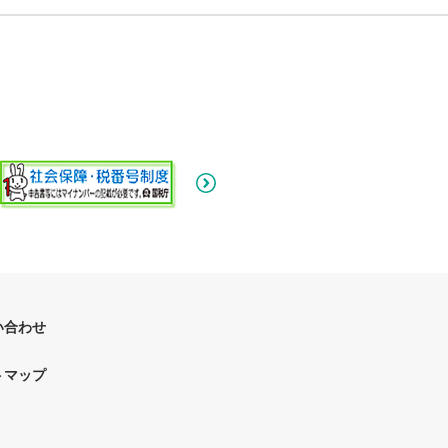
向
の
業
務
運
営
に
向
け
た
取
組
み
い合わせ
トマップ
各
種
方
針