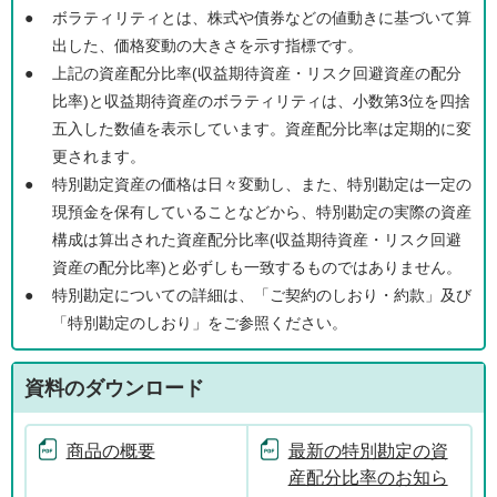
●
ボラティリティとは、株式や債券などの値動きに基づいて算
出した、価格変動の大きさを示す指標です。
●
上記の資産配分比率(収益期待資産・リスク回避資産の配分
比率)と収益期待資産のボラティリティは、小数第3位を四捨
五入した数値を表示しています。資産配分比率は定期的に変
更されます。
●
特別勘定資産の価格は日々変動し、また、特別勘定は一定の
現預金を保有していることなどから、特別勘定の実際の資産
構成は算出された資産配分比率(収益期待資産・リスク回避
資産の配分比率)と必ずしも一致するものではありません。
●
特別勘定についての詳細は、「ご契約のしおり・約款」及び
「特別勘定のしおり」をご参照ください。
資料のダウンロード
商品の概要
最新の特別勘定の資
産配分比率のお知ら