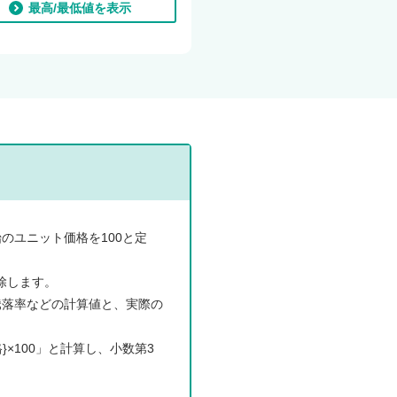
最高/最低値を表示
等
各
種
制
度
等
のユニット価格を100と定
サ
ス
除します。
テ
騰落率などの計算値と、実際の
イ
ナ
×100」と計算し、小数第3
ビ
リ
テ