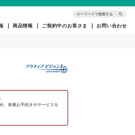
報
商品情報
ご契約中のお客さま
お問い合わせ
会
団
旧イ
社
体
オ
概
信
ン・
要
用
アリ
生
アン
命
ツ生
経
保
命で
営
険
ご契
方
。
約中
針
め、各種お手続きやサービスを
のお
客さ
ま
社
長