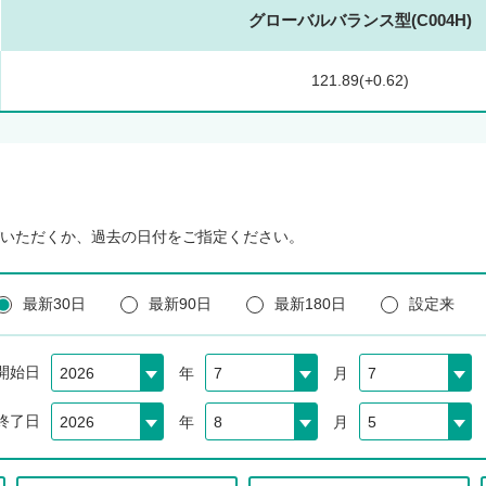
グローバルバランス型(C004H)
121.89(+0.62)
いただくか、過去の日付をご指定ください。
最新30日
最新90日
最新180日
設定来
開始日
年
月
終了日
年
月