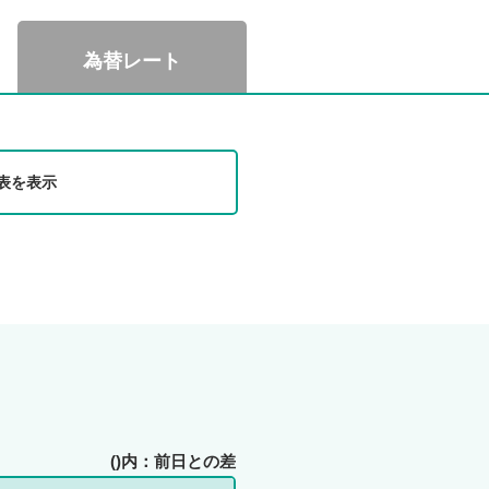
メ
旧
ッ
ア
為替レート
セ
リ
ー
ア
ジ
ン
ツ
生
表を表示
R・
命
業績
で
のご
ご
案内
契
約
中
の
お
お
客
客
さ
さ
ま
()内：前日との差
ま
志