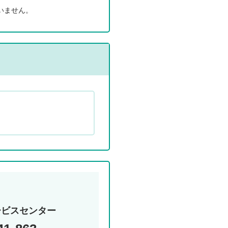
いません。
ィ
経
営
ービスセンター