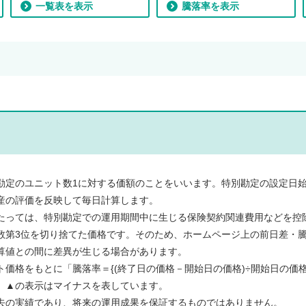
一覧表を表示
騰落率を表示
勘定のユニット数1に対する価額のことをいいます。特別勘定の設定日始
産の評価を反映して毎日計算します。
たっては、特別勘定での運用期間中に生じる保険契約関連費用などを控
数第3位を切り捨てた価格です。そのため、ホームページ上の前日差・
算値との間に差異が生じる場合があります。
価格をもとに「騰落率＝{(終了日の価格－開始日の価格)÷開始日の価格}
。▲の表示はマイナスを表しています。
去の実績であり、将来の運用成果を保証するものではありません。