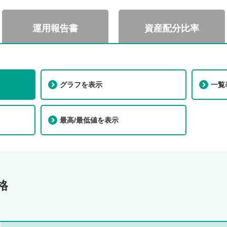
運用報告書
資産配分比率
グラフを表示
一覧
I
最高/最低値を表示
格