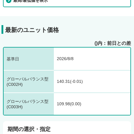
最高/最低値を表示
最新のユニット価格
()内：前日との差
基
グ
グ
準
ロ
ロ
2026/8/8
日
ー
ー
バ
バ
ル
ル
140.31(-0.01)
バ
バ
ラ
ラ
ン
ン
ス
ス
109.98(0.00)
型
型
(C002H)
(C003H)
期間の選択・指定