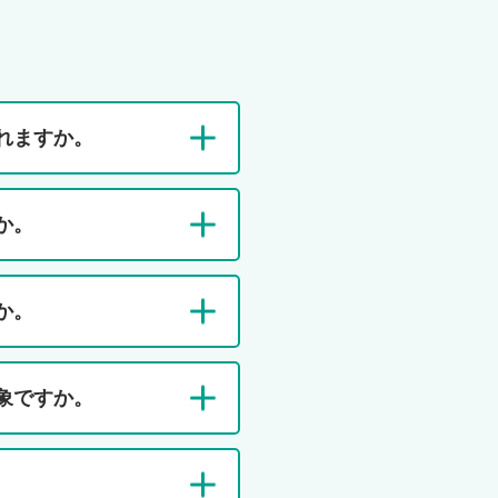
メ
旧
ッ
ア
セ
リ
ー
ア
ジ
ン
れますか。
ツ
生
R・
命
か。
業績
で
のご
ご
案内
契
か。
約
中
の
お
お
象ですか。
客
客
さ
さ
ま
ま
志