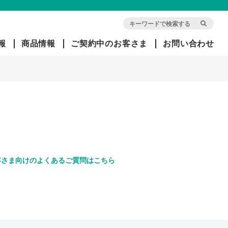
報
商品情報
ご契約中のお客さま
お問い合わせ
会
団
旧イ
社
体
オ
概
信
ン・
要
用
アリ
生
アン
命
ツ生
経
保
命で
営
険
ご契
客さま向けのよくあるご質問はこちら
方
約中
針
のお
客さ
ま
社
長