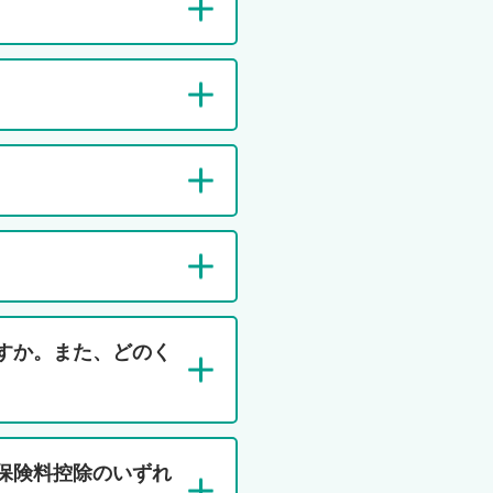
等
各
種
制
度
等
サ
ス
すか。また、どのく
テ
イ
ナ
ビ
リ
保険料控除のいずれ
テ