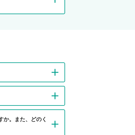
ィ
経
営
すか。また、どのく