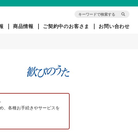
報
商品情報
ご契約中のお客さま
お問い合わせ
会
団
旧イ
社
体
オ
概
信
ン・
要
用
アリ
生
アン
命
ツ生
経
保
命で
営
険
ご契
方
。
約中
針
め、各種お手続きやサービスを
のお
客さ
ま
社
長