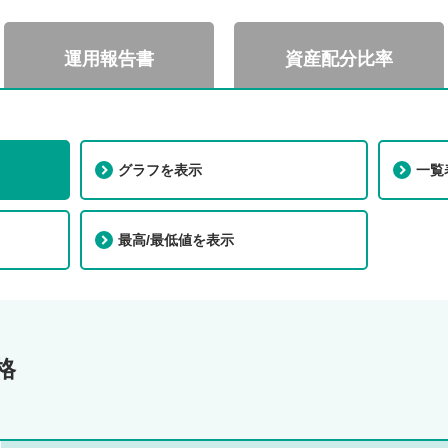
運用報告書
資産配分比率
グラフを表示
一覧
I
最高/最低値を表示
格