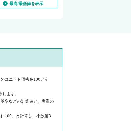
最高/最低値を表示
等
各
種
制
度
等
のユニット価格を100と定
サ
ス
除します。
テ
騰落率などの計算値と、実際の
イ
ナ
×100」と計算し、小数第3
ビ
リ
テ