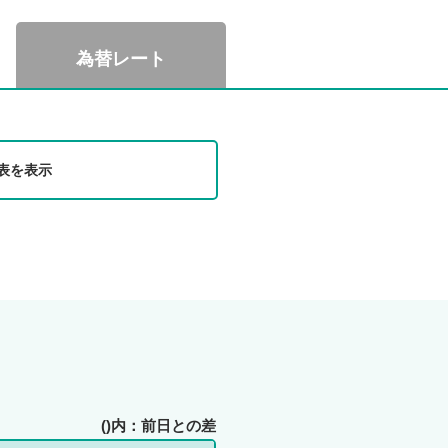
メ
旧
ッ
ア
為替レート
セ
リ
ー
ア
ジ
ン
ツ
生
表を表示
R・
命
業績
で
のご
ご
案内
契
約
中
の
お
お
客
客
さ
さ
ま
()内：前日との差
ま
志