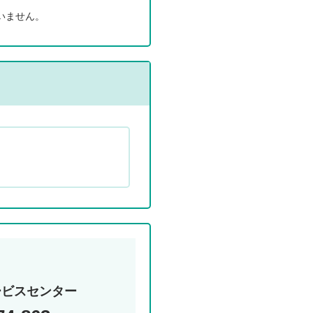
ィ
いません。
経
営
ービスセンター