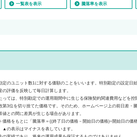
一覧表を表示
騰落率を表示
勘定のユニット数1に対する価額のことをいいます。特別勘定の設定日始
産の評価を反映して毎日計算します。
たっては、特別勘定での運用期間中に生じる保険契約関連費用などを控
数第3位を切り捨てた価格です。そのため、ホームページ上の前日差・
算値との間に差異が生じる場合があります。
価格をもとに「騰落率＝{(終了日の価格－開始日の価格)÷開始日の価格}
。▲の表示はマイナスを表しています。
去の実績であり、将来の運用成果を保証するものではありません。