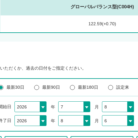
グローバルバランス型(C004H)
122.59(+0.70)
いただくか、過去の日付をご指定ください。
最新30日
最新90日
最新180日
設定来
開始日
年
月
終了日
年
月